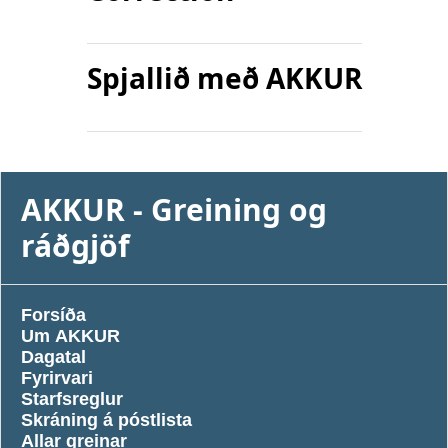
Spjallið með AKKUR
AKKUR - Greining og 
ráðgjöf
Forsíða
Um AKKUR
Dagatal
Fyrirvari
Starfsreglur
Skráning á póstlista
Allar greinar