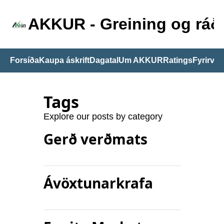
AKKUR - Greining og ráðg
Forsíða
Kaupa áskrift
Dagatal
Um AKKUR
Ratings
Fyrirvari
Tags
Explore our posts by category
Gerð verðmats
Ávöxtunarkrafa