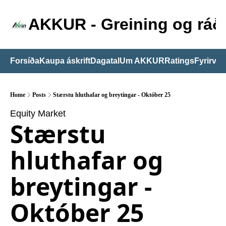
AKKUR - Greining og ráðg
Forsíða
Kaupa áskrift
Dagatal
Um AKKUR
Ratings
Fyrirvari
Home
Posts
Stærstu hluthafar og breytingar - Október 25
Equity Market
Stærstu 
hluthafar og 
breytingar - 
Október 25