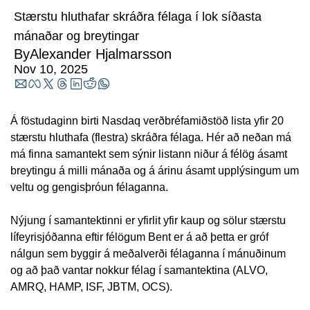
Stærstu hluthafar skráðra félaga í lok síðasta 
mánaðar og breytingar
By
Alexander Hjalmarsson
Nov 10, 2025
Á föstudaginn birti Nasdaq verðbréfamiðstöð lista yfir 20 
stærstu hluthafa (flestra) skráðra félaga. Hér að neðan má 
má finna samantekt sem sýnir listann niður á félög ásamt 
breytingu á milli mánaða og á árinu ásamt upplýsingum um 
veltu og gengisþróun félaganna.
Nýjung í samantektinni er yfirlit yfir kaup og sölur stærstu 
lífeyrisjóðanna eftir félögum Bent er á að þetta er gróf 
nálgun sem byggir á meðalverði félaganna í mánuðinum 
og að það vantar nokkur félag í samantektina (ALVO, 
AMRQ, HAMP, ISF, JBTM, OCS).