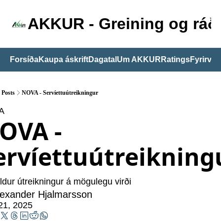
AKKUR - Greining og ráðg
Forsíða
Kaupa áskrift
Dagatal
Um AKKUR
Ratings
Fyrirvari
Posts
NOVA - Servíettuútreikningur
A
OVA - 
ervíettuútreikning
ldur útreikningur á mögulegu virði
lexander Hjalmarsson
21, 2025