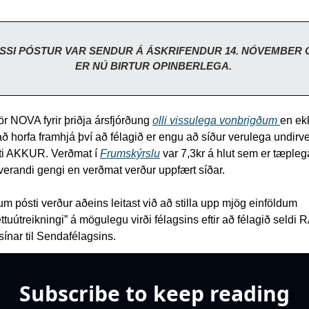
SSI PÓSTUR VAR SENDUR Á ÁSKRIFENDUR 14. NÓVEMBER O
ER NÚ BIRTUR OPINBERLEGA. 
r NOVA fyrir þriðja ársfjórðung 
olli vissulega vonbrigðum 
en ekk
ð horfa framhjá því að félagið er engu að síður verulega undirve
i AKKUR. Verðmat í 
Frumskýrslu
 var 7,3kr á hlut sem er tæple
úverandi gengi en verðmat verður uppfært síðar.
um pósti verður aðeins leitast við að stilla upp mjög einföldum 
ettuútreikningi” á mögulegu virði félagsins eftir að félagið seldi 
 sínar til Sendafélagsins.
Subscribe to keep reading